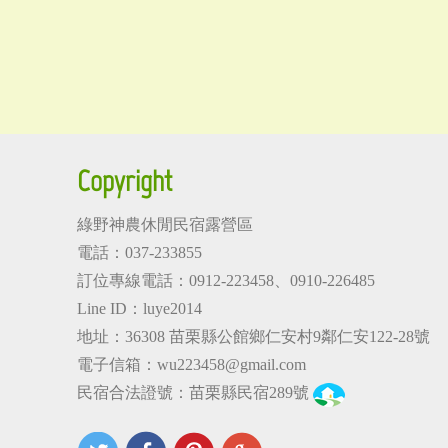
Copyright
綠野神農休閒民宿露營區
電話：037-233855
訂位專線電話：
0912-223458
、
0910-226485
Line ID：luye2014
地址：36308
苗栗縣公館鄉仁安村9鄰仁安122-28號
電子信箱：
wu223458@gmail.com
民宿合法證號：苗栗縣民宿289號