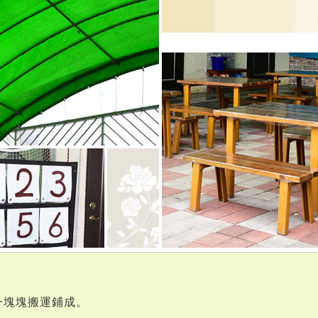
，
一塊塊搬運鋪成。