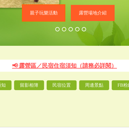
親子玩樂活動
親子玩樂活動
露營場地介紹
露營場地介紹
📢 露營區／民宿住宿須知（請務必詳閱）
通知
留影相簿
民宿位置
周邊景點
FB