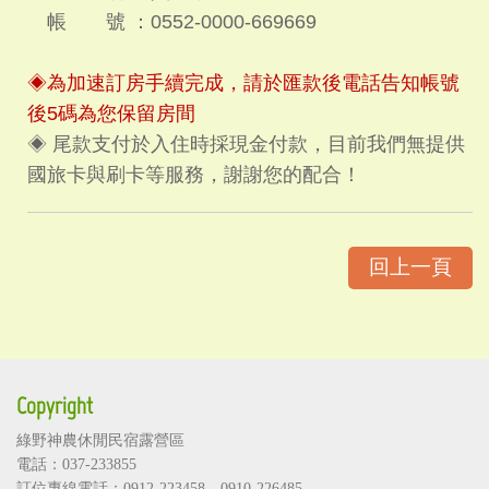
帳 號 ：0552-0000-669669
◈為加速訂房手續完成，請於匯款後電話告知帳號
後5碼為您保留房間
◈ 尾款支付於入住時採現金付款，目前我們無提供
國旅卡與刷卡等服務，謝謝您的配合！
回上一頁
Copyright
綠野神農休閒民宿露營區
電話：037-233855
訂位專線電話：
0912-223458
、
0910-226485