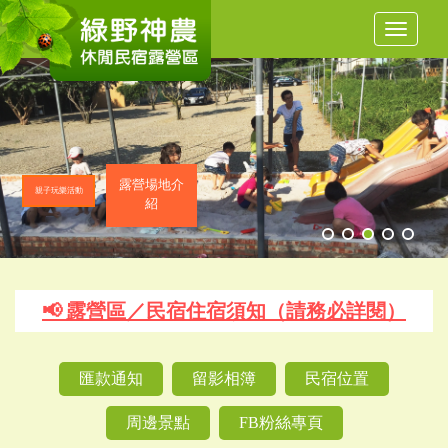
Toggle
navigat
露營場地介
親子玩樂活動
紹
📢 露營區／民宿住宿須知（請務必詳閱）
匯款通知
留影相簿
民宿位置
周邊景點
FB粉絲專頁