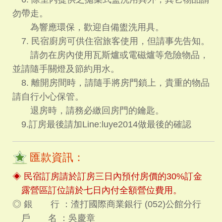
勿帶走。
為響應環保，歡迎自備盥洗用具。
7. 民宿廚房可供住宿旅客使用，但請事先告知。
請勿在房內使用瓦斯爐或電磁爐等危險物品，
並請隨手關燈及節約用水。
8. 離開房間時，請隨手將房門鎖上，貴重的物品
請自行小心保管。
退房時，請務必繳回房門的鑰匙。
9.訂房最後請加Line:luye2014做最後的確認
匯款資訊：
◈ 民宿訂房請於訂房三日內預付房價的30%訂金
露營區訂位請於七日內付全額營位費用。
◎ 銀 行 ：渣打國際商業銀行 (052)公館分行
戶 名 ：吳慶章