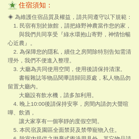
住宿須知：
◈ 為維護住宿品質及權益，請共同遵守以下規範：
1. 民宿有別於旅館，請把綠野神農當作您的家，
與我們共同享受『綠水環抱山寄野，神情怡暢
心近農』。
2. 為保障您的隱私，續住之房間除特別告知需清
理外，我們不便進入整理。
3. 大廳為共同使用空間，使用後請保持清潔。
書報雜誌等物品閱畢請歸回原處，私人物品勿
留置大廳內。
大廳設有飲水機，請多加利用。
4. 晚上10:00後請保持安寧，房間內請勿大聲喧
嘩、飲酒，
讓大家享有一個寧靜的度假空間。
5. 本民宿及園區全面禁菸及禁帶寵物入住。
6. 除室內提供之拋棄式盥洗用具外，其它物品請