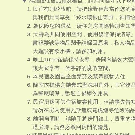
◈ 為維護住宿品質及權益，請共同遵守以下規
1. 民宿有別於旅館，請把綠野神農當作您的
與我們共同享受『綠水環抱山寄野，神情怡
2. 為保障您的隱私，續住之房間除特別告知
3. 大廳為共同使用空間，使用後請保持清潔
書報雜誌等物品閱畢請歸回原處，私人物品
大廳設有飲水機，請多加利用。
4. 晚上10:00後請保持安寧，房間內請勿大
讓大家享有一個寧靜的度假空間。
5. 本民宿及園區全面禁菸及禁帶寵物入住。
6. 除室內提供之拋棄式盥洗用具外，其它物
為響應環保，歡迎自備盥洗用具。
7. 民宿廚房可供住宿旅客使用，但請事先告
請勿在房內使用瓦斯爐或電磁爐等危險物品
8. 離開房間時，請隨手將房門鎖上，貴重的
退房時，請務必繳回房門的鑰匙。