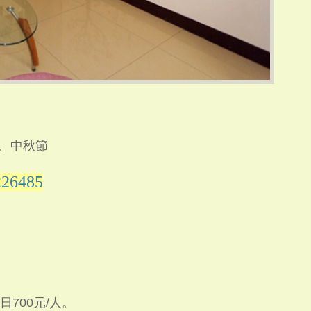
節、中秋節
226485
日700元/人。