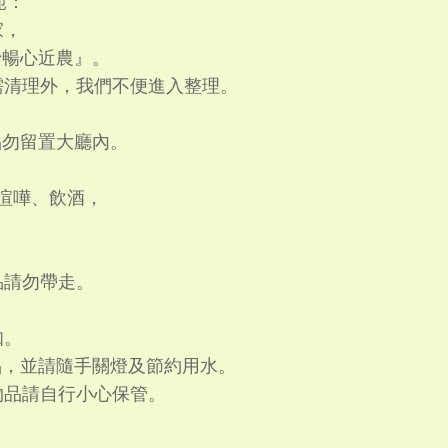
範：
家，
暢心近農』。
需清理外，我們不便進入整理。
。
勿留置大廳內。
聲喧嘩、飲酒，
品請勿帶走。
知。
，並請隨手關燈及節約用水。
物品請自行小心保管。