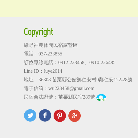
Copyright
綠野神農休閒民宿露營區
電話：037-233855
訂位專線電話：
0912-223458
、
0910-226485
Line ID：luye2014
地址：36308
苗栗縣公館鄉仁安村9鄰仁安122-28號
電子信箱：
wu223458@gmail.com
民宿合法證號：苗栗縣民宿289號