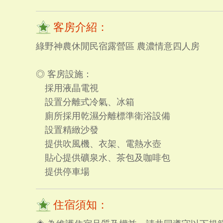
客房介紹：
綠野神農休閒民宿露營區 農濃情意四人房
◎ 客房設施：
採用液晶電視
設置分離式冷氣、冰箱
廁所採用乾濕分離標準衛浴設備
設置精緻沙發
提供吹風機、衣架、電熱水壺
貼心提供礦泉水、茶包及咖啡包
提供停車場
住宿須知：