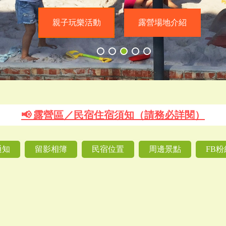
親子玩樂活動
親子玩樂活動
露營場地介紹
露營場地介紹
📢 露營區／民宿住宿須知（請務必詳閱）
通知
留影相簿
民宿位置
周邊景點
FB