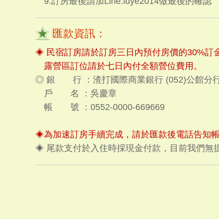
9.訂房最後請加Line:luye2014做最後的確認
匯款資訊：
◈ 民宿訂房請於訂房三日內預付房價的30%訂
露營區訂位請於七日內付全額營位費用。
◎ 銀 行 ：渣打國際商業銀行 (052)公館分
戶 名 ：吳慶章
帳 號 ：0552-0000-669669
◈為加速訂房手續完成，請於匯款後電話告知帳
◈ 尾款支付於入住時採現金付款，目前我們無