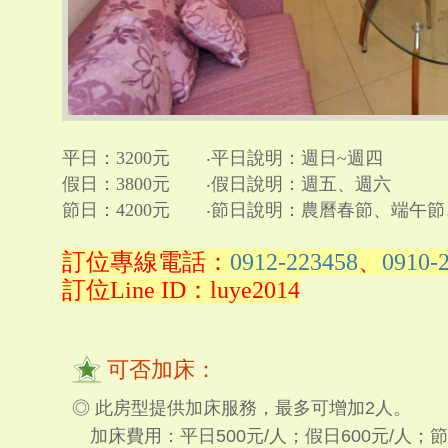
平日：3200元 ‧平日說明：週日~週四
假日：3800元 ‧假日說明：週五、週六
節日：4200元 ‧節日說明：農曆春節、端午
訂位專線電話：
0912-223458
、
0910-
訂位Line ID：luye2014
可否加床：
◎ 此房型提供加床服務，最多可增加2人。
加床費用：平日500元/人；假日600元/人；節